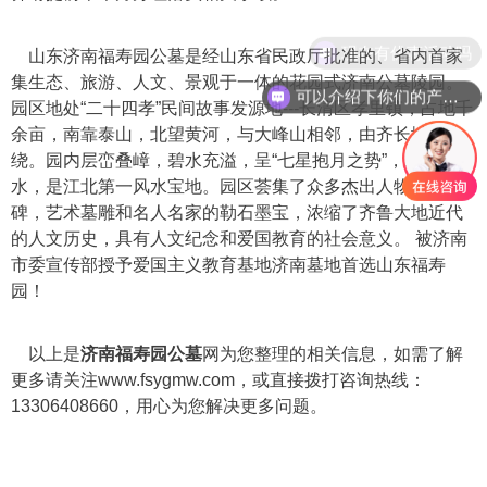
现在有优惠活动吗
山东济南福寿园公墓是经山东省民政厅批准的、省内首家
集生态、旅游、人文、景观于一体的花园式济南公墓陵园。
可以介绍下你们的产品么
园区地处“二十四孝”民间故事发源地---长清区孝里镇，占地千
余亩，南靠泰山，北望黄河，与大峰山相邻，由齐长城围
绕。园内层峦叠嶂，碧水充溢，呈“七星抱月之势”，寿山福
水，是江北第一风水宝地。园区荟集了众多杰出人物的纪念
碑，艺术墓雕和名人名家的勒石墨宝，浓缩了齐鲁大地近代
的人文历史，具有人文纪念和爱国教育的社会意义。 被济南
市委宣传部授予爱国主义教育基地济南墓地首选山东福寿
园！
以上是
济南福寿园公墓
网为您整理的相关信息，如需了解
更多请关注www.fsygmw.com，或直接拨打咨询热线：
13306408660，用心为您解决更多问题。