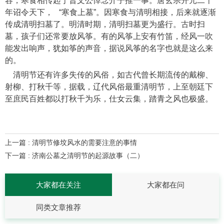
容，寒食相传起于晋文公悼念介子推一事。唐玄宗开元二十
年诏令天下， “寒食上墓”。因寒食与清明相接，后来就逐渐
传成清明扫墓了。明清时期，清明扫墓更为盛行。古时扫
墓，孩子们还常要放风筝。有的风筝上安有竹笛，经风一吹
能发出响声，犹如筝的声音，据说风筝的名字也就是这么来
的。
清明节还有许多失传的风俗，如古代曾长期流传的戴柳、
射柳、打秋千等，据载，辽代风俗最重清明节，上至朝廷下
至庶民百姓都以打秋千为乐，仕女云集，踏青之风也极盛。
上一篇 : 清明节修坟风水的需要注意的事情
下一篇 : 济南公墓之清明节的起源故事（二）
大家都在关注
大家都在问
同类文章推荐