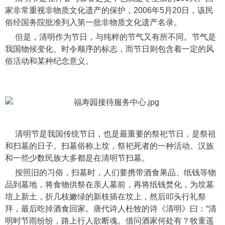
家非常重视非物质文化遗产的保护，2006年5月20日，该民
俗经国务院批准列入第一批非物质文化遗产名录。
但是，清明作为节日，与纯粹的节气又有所不同。节气是
我国物候变化、时令顺序的标志，而节日则包含着一定的风
俗活动和某种纪念意义。
清明节是我国传统节日，也是最重要的祭祀节日，是祭祖
和扫墓的日子。扫墓俗称上坟，祭祀死者的一种活动。汉族
和一些少数民族大多都是在清明节扫墓。
按照旧的习俗，扫墓时，人们要携带酒食果品、纸钱等物
品到墓地，将食物供祭在亲人墓前，再将纸钱焚化，为坟墓
培上新土，折几枝嫩绿的新枝插在坟上，然后叩头行礼祭
拜，最后吃掉酒食回家。唐代诗人杜牧的诗《清明》曰：“清
明时节雨纷纷，路上行人欲断魂。借问酒家何处有？牧童遥