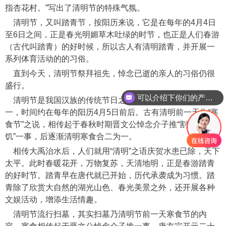
指杏花村。”写出了清明节的特殊气氛。
清明节，又叫踏青节，按阳历来说，它是在每年的4月4日
至6日之间，正是春光明媚草木吐绿的时节，也正是人们春游
（古代叫踏青）的好时候，所以古人有清明踏青，并开展一
系列体育活动的的习俗。
直到今天，清明节祭拜祖先，悼念已逝的亲人的习俗仍很
盛行。
可以介绍下你们的产品么
清明节是我国汉族的传统节日之一，为中国二十四节气之
一，时间约在每年的阳历4月5日前后。古有清明前一天为“寒
食节”之说，相传起于春秋时期晋文公悼念介子推“割股充
饥”一事，后逐渐清明寒食合二为一。
相传大禹治水后，人们就用“清明”之语庆贺水患已除，天下
太平。此时春暖花开，万物复苏，天清地明，正是春游踏青
的好时节。踏青早在唐代就已开始，历代承袭成为习惯。踏
青除了欣赏大自然的湖光山色、春光美景之外，还开展各种
文娱活动，增添生活情趣。
清明节流行扫墓，其实扫墓乃清明节前一天寒食节的内