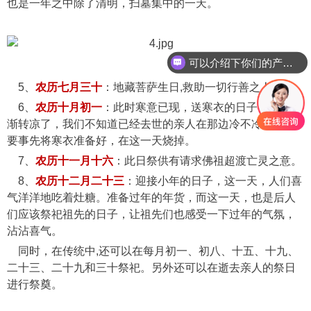
也是一年之中除了清明，扫墓集中的一天。
可以介绍下你们的产品么
5、
农历七月三十
：地藏菩萨生日,救助一切行善之人。
6、
农历十月初一
：此时寒意已现，送寒衣的日子，天气渐
渐转凉了，我们不知道已经去世的亲人在那边冷不冷，所以
要事先将寒衣准备好，在这一天烧掉。
7、
农历十一月十六
：此日祭供有请求佛祖超渡亡灵之意。
8、
农历十二月二十三
：迎接小年的日子，这一天，人们喜
气洋洋地吃着灶糖。准备过年的年货，而这一天，也是后人
们应该祭祀祖先的日子，让祖先们也感受一下过年的气氛，
沾沾喜气。
同时，在传统中,还可以在每月初一、初八、十五、十九、
二十三、二十九和三十祭祀。另外还可以在逝去亲人的祭日
进行祭奠。