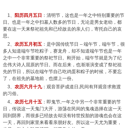
1、
阳历四月五日
：清明节，这也是一年之中特别重要的节
日。也是一年之中扫墓人数多的节日，无论是男女老幼，都
要在这一天来祭祀祖先和已经故去的亲人们，寄托自己的哀
思。
2、
农历五月初五
：是中国传统节日 -- 端午节，端午节，很
多人知道端午节吃粽子，赛龙舟，却不知道端午节也是一年
之中一个非常重要的祭祀节日。刚开始，端午节就是为了纪
念伟大诗人屈原的节日。而在后来，也渐渐演变成了祭祀祖
先的节日，所以在端午节自己吃鸡蛋和粽子的时候，不要忘
了，在祖先的墓地前，也摆上一份。
3、
农历六月十九
：观音菩萨成道日,民间有拜观音求救渡
的习俗。
4、
农历七月十五
：即鬼节,一年之中另一个非常重要的节
日，传说这一天鬼门大开，游荡在民间的鬼魂选择在这一天
回到阴界，而很多已经故去却没有转世投胎的游魂也会在这
一天，再回到家里来看看亲朋好友。所以这一天尤为重要，