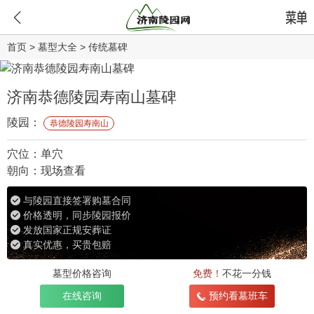
首页
>
墓型大全
>
传统墓碑
济南恭德陵园寿南山墓碑
陵园：
恭德陵园寿南山
穴位：
单穴
朝向：
现场查看
与陵园直接签署购墓合同
价格透明，同步陵园报价
发放国家正规安葬证
真实优惠，买贵包赔
墓型价格咨询
免费！
不花一分钱
在线咨询
预约看墓班车