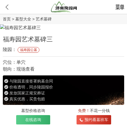
首页
>
墓型大全
>
艺术墓碑
福寿园艺术墓碑三
陵园：
福寿园公墓
穴位：
单穴
朝向：
现场查看
与陵园直接签署购墓合同
价格透明，同步陵园报价
发放国家正规安葬证
真实优惠，买贵包赔
墓型价格咨询
免费！
不花一分钱
在线咨询
预约看墓班车